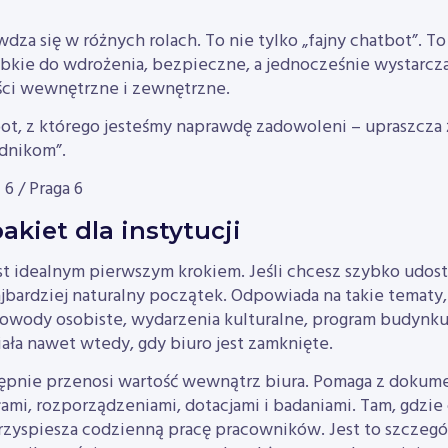
dza się w różnych rolach. To nie tylko „fajny chatbot”. To
ybkie do wdrożenia, bezpieczne, a jednocześnie wystarcz
ści wewnętrzne i zewnętrzne.
bot, z którego jesteśmy naprawdę zadowoleni – upraszcza
ędnikom”.
 6 / Praga 6
akiet dla instytucji
st idealnym pierwszym krokiem. Jeśli chcesz szybko udo
jbardziej naturalny początek. Odpowiada na takie tematy, 
owody osobiste, wydarzenia kulturalne, program budynku 
iała nawet wtedy, gdy biuro jest zamknięte.
ępnie przenosi wartość wewnątrz biura. Pomaga z dokume
ami, rozporządzeniami, dotacjami i badaniami. Tam, gdzi
zyspiesza codzienną pracę pracowników. Jest to szczegó