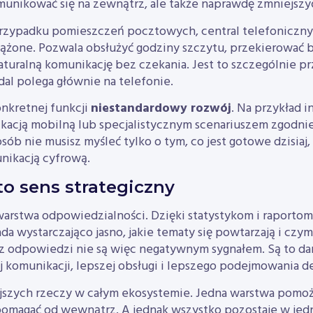
omunikować się na zewnątrz, ale także naprawdę zmniejszy
zypadku pomieszczeń pocztowych, central telefonicznych
iążone. Pozwala obsłużyć godziny szczytu, przekierować b
aturalną komunikację bez czekania. Jest to szczególnie p
al polega głównie na telefonie.
onkretnej funkcji
niestandardowy rozwój
. Na przykład i
ikacją mobilną lub specjalistycznym scenariuszem zgodnie
ób nie musisz myśleć tylko o tym, co jest gotowe dzisiaj, 
unikacją cyfrową.
o sens strategiczny
 warstwa odpowiedzialności. Dzięki statystykom i raporto
da wystarczająco jasno, jakie tematy się powtarzają i czy
z odpowiedzi nie są więc negatywnym sygnałem. Są to da
 komunikacji, lepszej obsługi i lepszego podejmowania de
ejszych rzeczy w całym ekosystemie. Jedna warstwa pom
 pomagać od wewnątrz. A jednak wszystko pozostaje w jed