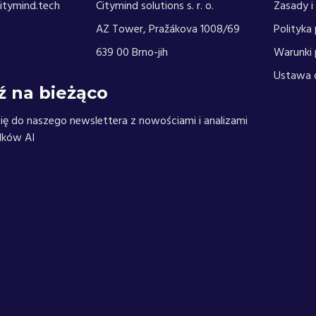
itymind.tech
Citymind solutions s. r. o.
Zasady i
AZ Tower, Pražákova 1008/69
Polityka
639 00 Brno-jih
Warunki 
Ustawa 
ź na bieżąco
się do naszego newslettera z nowościami i analizami
dków AI