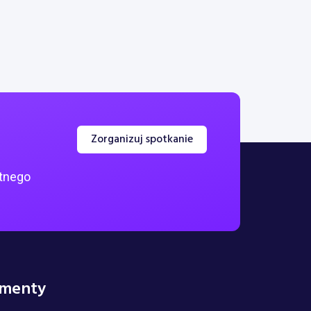
Zorganizuj spotkanie
atnego
menty