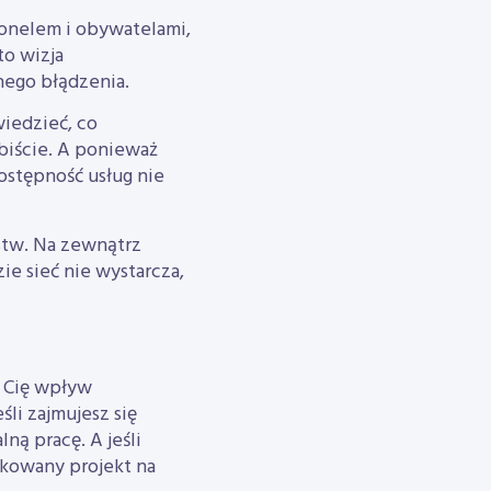
sonelem i obywatelami,
to wizja
nego błądzenia.
iedzieć, co
obiście. A ponieważ
ostępność usług nie
rstw. Na zewnątrz
e sieć nie wystarcza,
e Cię wpływ
śli zajmujesz się
ną pracę. A jeśli
likowany projekt na