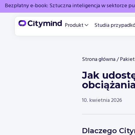
Bezpłatny e-book: Sztuczna inteligencja w sektorze p
Produkt
Studia przypadk
Strona główna
/
Pakiet
Jak udost
obciążania
10. kwietnia 2026
Dlaczego Cit