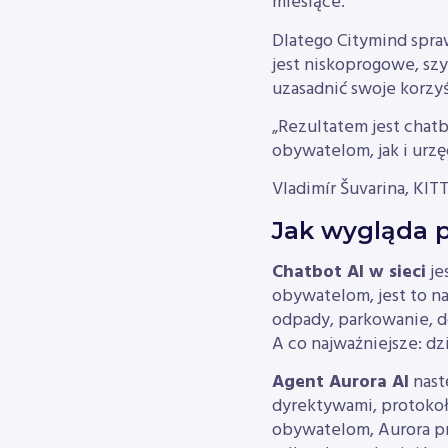
miesiące.
Dlatego Citymind spraw
jest niskoprogowe, sz
uzasadnić swoje korzy
„Rezultatem jest chat
obywatelom, jak i urz
Vladimír Šuvarina, KITT
Jak wygląda p
Chatbot AI w sieci
je
obywatelom, jest to na
odpady, parkowanie, d
A co najważniejsze: dz
Agent Aurora AI
nast
dyrektywami, protokoł
obywatelom, Aurora pr