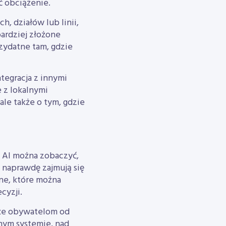
ć obciążenie.
, działów lub linii,
ardziej złożone
rzydatne tam, gdzie
ntegracja z innymi
 z lokalnymi
ale także o tym, gdzie
m AI można zobaczyć,
m naprawdę zajmują się
ne, które można
cyzji.
oże obywatelom od
nym systemie, nad