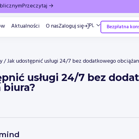
ublicznym
Przeczytaj →
ów
Aktualności
O nas
Zaloguj się
Bezpłatna kons
y
/
Jak udostępnić usługi 24/7 bez dodatkowego obciążani
ępnić usługi 24/7 bez dod
 biura?
ymind