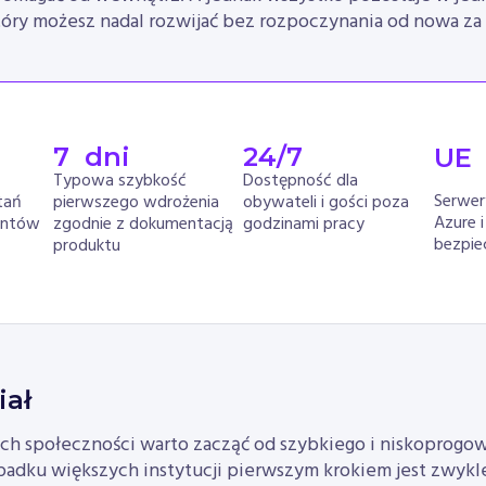
tóry możesz nadal rozwijać bez rozpoczynania od nowa za
7
  dni
24
/7
UE
Typowa szybkość
Dostępność dla
Serwer
tań
pierwszego wdrożenia
obywateli i gości poza
Azure i
entów
zgodnie z dokumentacją
godzinami pracy
bezpi
produktu
iał
ch społeczności warto zacząć od szybkiego i niskoprog
adku większych instytucji pierwszym krokiem jest zwyk