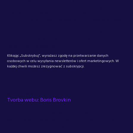
(referrer && !referrer.value) { referrer.value =
window.location.href; } var smartEmailingSession =
document.cookie.match(/_se20session=([a-z0-
9]+)/i); if (smartEmailingSession) { if (sessionId &&
!sessionId.value) { sessionId.value =
smartEmailingSession[1]; } if (sessionUid &&
!sessionUid.value) { sessionUid.value =
smartEmailingSession[1]; } } })();
Klikając „Subskrybuj”, wyrażasz zgodę na przetwarzanie danych
osobowych w celu wysyłania newsletterów i ofert marketingowych. W
każdej chwili możesz zrezygnować z subskrypcji.
©
Citymind
Tvorba webu: Boris Brovkin
.footer-flex { display: flex; flex-wrap: wrap; justify-
content: space-between; font-size: 16px; max-
width: 100%; color: #DEE0E5; font-family: Hind;
gap: 24px; } .left-text { white-space: nowrap; }
.right-text { display: flex; align-items: center;