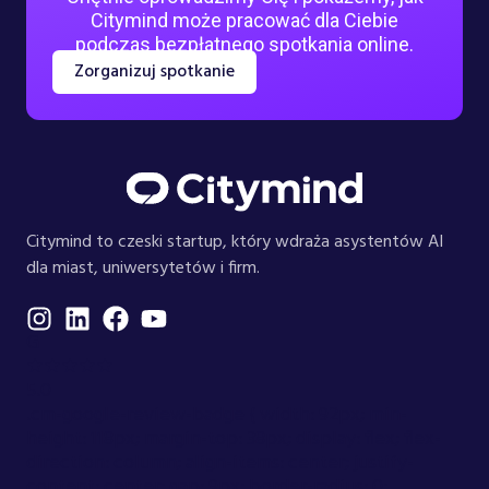
Citymind może pracować dla Ciebie
podczas bezpłatnego spotkania online.
Zorganizuj spotkanie
Citymind to czeski startup, który wdraża asystentów AI
dla miast, uniwersytetów i firm.
G
★★★★★
5.0
.cm-google-review-badge { width: 92px; min-
height: 118px; margin-top: 38px; display: flex; flex-
direction: column; align-items: center; justify-
content: center; gap: 9px; border-radius: 0;