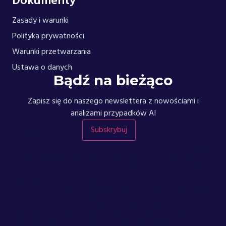
Dokumenty
Zasady i warunki
Polityka prywatności
Warunki przetwarzania
Ustawa o danych
Bądź na bieżąco
Zapisz się do naszego newslettera z nowościami i
analizami przypadków AI
Twój adres e-mail
Subskrybuj
.cm-newsletter-form, .cm-newsletter-form * { box-
sizing: border-box; font-family: "Hind", sans-serif
!important; } .cm-newsletter-form { width: 100%;
background: transparent; } .cm-newsletter-
form__form { display: flex; align-items: center; gap:
12px; width: 100%; margin: 0; padding: 0;
background: transparent; border-radius: 6px; } .cm-
newsletter-form__label { position: absolute;