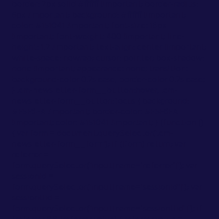
border: 2px solid #ffffff !important; border-radius:
6px !important; background: #ffffff !important;
color: #151041 !important; font-size: 16px
!important; font-weight: 400 !important; line-
height: 1.2 !important; text-align: center !important;
white-space: nowrap; cursor: pointer; box-shadow:
none !important; appearance: none; transition:
background-color 0.2s ease, border-color 0.2s ease;
} .cm-newsletter-form__button:hover, .cm-
newsletter-form__button:focus { background:
#F5F6FA !important; border-color: #F5F6FA
!important; color: #151041 !important; } (function ()
{ var form = document.querySelector('.cm-
newsletter-form__form'); if (!form) return; var
referrer =
form.querySelector('input[name="referrer"]'); var
sessionId =
form.querySelector('input[name="sessionid"]'); var
sessionUid =
form.querySelector('input[name="sessionUid"]'); if