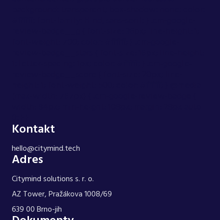
background: transparent; box-shadow: none; color:
#ffffff; font-family: Hind, sans-serif; } .cm-google-
review-badge__g { font-size: 36px; line-height: 1;
font-weight: 700; color: #ffffff; } .cm-google-
review-badge__stars { font-size: 16px; line-height:
1; letter-spacing: 1px; color: #ffffff; } .cm-google-
review-badge__score { font-size: 20px; line-
height: 1; font-weight: 500; color: #ffffff; } @media
(max-width: 767px) { .cm-google-review-badge {
width: 84px; min-height: 108px; margin: 28px auto
0; } }
Kontakt
hello@citymind.tech
Adres
Citymind solutions s. r. o.
AZ Tower, Pražákova 1008/69
639 00 Brno-jih