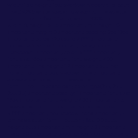
width: 1px; height: 1px; overflow: hidden; clip-path:
inset(50%); white-space: nowrap; } .cm-newsletter-
form__input { flex: 1 1 auto; width: 100%; min-
width: 0; height: auto !important; min-height: 0
!important; margin: 0 !important; padding: 9px 18px
!important; border: 2px solid #ffffff !important;
border-radius: 6px !important; background:
transparent !important; color: #ffffff !important;
font-size: 16px !important; font-weight: 400
!important; line-height: 1.2 !important; outline:
none !important; box-shadow: none !important;
appearance: none; } .cm-newsletter-
form__input::placeholder { color: rgba(255, 255,
255, 0.5) !important; opacity: 1 !important; font-size:
16px !important; font-weight: 400 !important; } .cm-
newsletter-form__input:focus { border-color:
#ffffff !important; box-shadow: none !important; }
.cm-newsletter-form__button { flex: 0 0 auto;
height: auto !important; min-height: 0 !important;
margin: 0 !important; padding: 9px 18px !important;